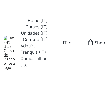
(41) 9 9
197-3445
Home (IT)
Cursos (IT)
Unidades (IT)
Contato (IT)
IT
Shop
Adquira 
Franquia (IT)
Compartilhar 
site