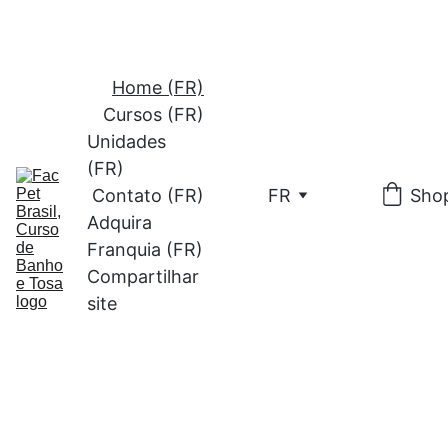
(41) 9 9
197-3445
Home (FR)
Cursos (FR)
Unidades 
(FR)
Contato (FR)
FR
Sho
Adquira 
Franquia (FR)
Compartilhar 
site
Conheça o 